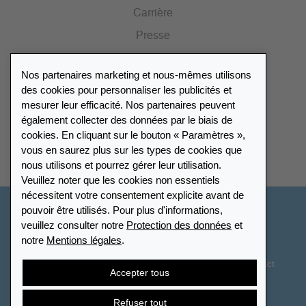
Carrière
Presse
Catalogue
Nos partenaires marketing et nous-mêmes utilisons
Portail des revendeurs
des cookies pour personnaliser les publicités et
mesurer leur efficacité. Nos partenaires peuvent
également collecter des données par le biais de
Répertoire des revendeurs
cookies. En cliquant sur le bouton « Paramètres »,
vous en saurez plus sur les types de cookies que
Trouver Leuchtturm
nous utilisons et pourrez gérer leur utilisation.
Veuillez noter que les cookies non essentiels
nécessitent votre consentement explicite avant de
pouvoir être utilisés. Pour plus d'informations,
France
veuillez consulter notre
Protection des données
et
notre
Mentions légales
.
Paramètres des cookies
Protection des données
Déclaration d’accessibilité
Plan du site
CGV
Contact
Accepter tous
Droit de rétractation
Résilier le contrat
Refuser tout