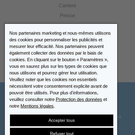
Carrière
Presse
Catalogue
Nos partenaires marketing et nous-mêmes utilisons
Portail des revendeurs
des cookies pour personnaliser les publicités et
mesurer leur efficacité. Nos partenaires peuvent
également collecter des données par le biais de
Répertoire des revendeurs
cookies. En cliquant sur le bouton « Paramètres »,
vous en saurez plus sur les types de cookies que
Trouver Leuchtturm
nous utilisons et pourrez gérer leur utilisation.
Veuillez noter que les cookies non essentiels
nécessitent votre consentement explicite avant de
pouvoir être utilisés. Pour plus d'informations,
France
veuillez consulter notre
Protection des données
et
notre
Mentions légales
.
Paramètres des cookies
Protection des données
Déclaration d’accessibilité
Plan du site
CGV
Contact
Accepter tous
Droit de rétractation
Résilier le contrat
Refuser tout