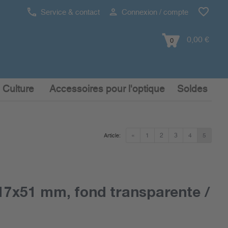
Service & contact
Connexion / compte
0,00 €
0
 Culture
Accessoires pour l'optique
Soldes
«
1
2
3
4
5
Article:
7x51 mm, fond transparente /