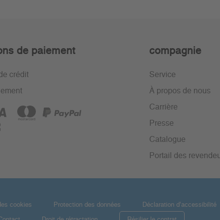
ons de paiement
compagnie
de crédit
Service
iement
À propos de nous
Carrière
Presse
Catalogue
Portail des revende
des cookies
Protection des données
Déclaration d’accessibilité
Contact
Droit de rétractation
Résilier le contrat