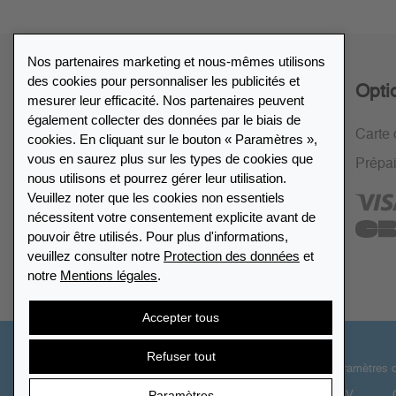
Nos partenaires marketing et nous-mêmes utilisons
des cookies pour personnaliser les publicités et
Service
Opti
mesurer leur efficacité. Nos partenaires peuvent
également collecter des données par le biais de
Politique de retour de 30 jours
Carte 
cookies. En cliquant sur le bouton « Paramètres »,
vous en saurez plus sur les types de cookies que
Cryptage SSL
Prépa
nous utilisons et pourrez gérer leur utilisation.
FAQ
Veuillez noter que les cookies non essentiels
nécessitent votre consentement explicite avant de
pouvoir être utilisés. Pour plus d'informations,
veuillez consulter notre
Protection des données
et
notre
Mentions légales
.
Accepter tous
Refuser tout
© 2026 LEUCHTTURM. Tous droits réservés.
Paramètres 
Paramètres
CGV