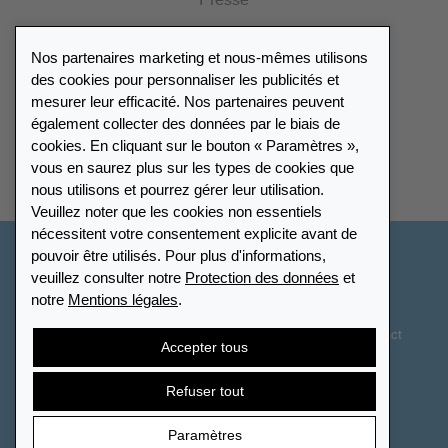
Presse
Catalogue
Nos partenaires marketing et nous-mêmes utilisons
Portail des revendeurs
des cookies pour personnaliser les publicités et
mesurer leur efficacité. Nos partenaires peuvent
également collecter des données par le biais de
Répertoire des revendeurs
cookies. En cliquant sur le bouton « Paramètres »,
vous en saurez plus sur les types de cookies que
Trouver Leuchtturm
nous utilisons et pourrez gérer leur utilisation.
Veuillez noter que les cookies non essentiels
nécessitent votre consentement explicite avant de
pouvoir être utilisés. Pour plus d'informations,
France
veuillez consulter notre
Protection des données
et
notre
Mentions légales
.
Paramètres des cookies
Protection des données
Déclaration d’accessibilité
Plan du site
CGV
Contact
Accepter tous
Droit de rétractation
Résilier le contrat
Refuser tout
Paramètres
© 2026 LEUCHTTURM. Tous droits réservés.