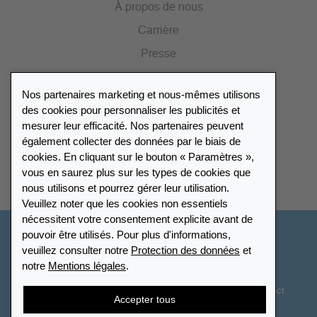
À propos de nous
Carrière
Presse
Catalogue
Nos partenaires marketing et nous-mêmes utilisons
Portail des revendeurs
des cookies pour personnaliser les publicités et
mesurer leur efficacité. Nos partenaires peuvent
également collecter des données par le biais de
Répertoire des revendeurs
cookies. En cliquant sur le bouton « Paramètres »,
vous en saurez plus sur les types de cookies que
Trouver Leuchtturm
nous utilisons et pourrez gérer leur utilisation.
Veuillez noter que les cookies non essentiels
nécessitent votre consentement explicite avant de
pouvoir être utilisés. Pour plus d'informations,
France
veuillez consulter notre
Protection des données
et
notre
Mentions légales
.
Paramètres des cookies
Protection des données
Déclaration d’accessibilité
Plan du site
CGV
Contact
Accepter tous