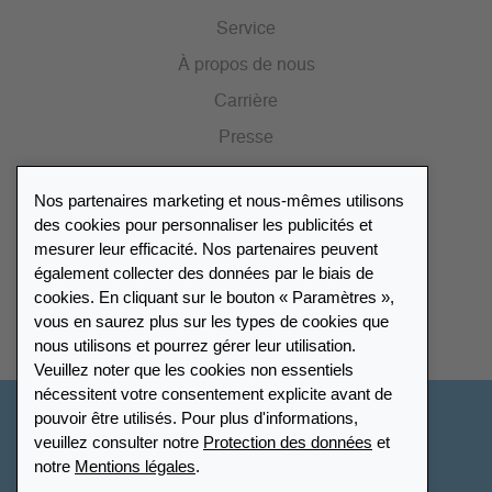
Service
À propos de nous
Carrière
Presse
Catalogue
Nos partenaires marketing et nous-mêmes utilisons
Portail des revendeurs
des cookies pour personnaliser les publicités et
mesurer leur efficacité. Nos partenaires peuvent
également collecter des données par le biais de
Répertoire des revendeurs
cookies. En cliquant sur le bouton « Paramètres »,
vous en saurez plus sur les types de cookies que
Trouver Leuchtturm
nous utilisons et pourrez gérer leur utilisation.
Veuillez noter que les cookies non essentiels
nécessitent votre consentement explicite avant de
pouvoir être utilisés. Pour plus d'informations,
France
veuillez consulter notre
Protection des données
et
notre
Mentions légales
.
Paramètres des cookies
Protection des données