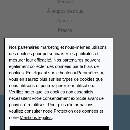
Service
À propos de nous
Carrière
Presse
Catalogue
Nos partenaires marketing et nous-mêmes utilisons
Portail des revendeurs
des cookies pour personnaliser les publicités et
mesurer leur efficacité. Nos partenaires peuvent
également collecter des données par le biais de
Répertoire des revendeurs
cookies. En cliquant sur le bouton « Paramètres »,
vous en saurez plus sur les types de cookies que
Trouver Leuchtturm
nous utilisons et pourrez gérer leur utilisation.
Veuillez noter que les cookies non essentiels
nécessitent votre consentement explicite avant de
pouvoir être utilisés. Pour plus d'informations,
France
veuillez consulter notre
Protection des données
et
notre
Mentions légales
.
Paramètres des cookies
Protection des données
Déclaration d’accessibilité
Plan du site
CGV
Contact