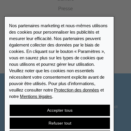
Presse
Catalogue
Nos partenaires marketing et nous-mêmes utilisons
Portail des revendeurs
des cookies pour personnaliser les publicités et
mesurer leur efficacité. Nos partenaires peuvent
également collecter des données par le biais de
Répertoire des revendeurs
cookies. En cliquant sur le bouton « Paramètres »,
vous en saurez plus sur les types de cookies que
Trouver Leuchtturm
nous utilisons et pourrez gérer leur utilisation.
Veuillez noter que les cookies non essentiels
nécessitent votre consentement explicite avant de
pouvoir être utilisés. Pour plus d'informations,
France
veuillez consulter notre
Protection des données
et
notre
Mentions légales
.
Paramètres des cookies
Protection des données
Déclaration d’accessibilité
Plan du site
CGV
Contact
Accepter tous
Droit de rétractation
Résilier le contrat
Refuser tout