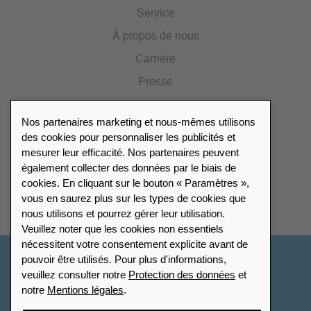
Service
À propos de nous
Carrière
Presse
Catalogue
Nos partenaires marketing et nous-mêmes utilisons
Portail des revendeurs
des cookies pour personnaliser les publicités et
mesurer leur efficacité. Nos partenaires peuvent
également collecter des données par le biais de
Répertoire des revendeurs
cookies. En cliquant sur le bouton « Paramètres »,
vous en saurez plus sur les types de cookies que
Trouver Leuchtturm
nous utilisons et pourrez gérer leur utilisation.
Veuillez noter que les cookies non essentiels
nécessitent votre consentement explicite avant de
pouvoir être utilisés. Pour plus d'informations,
France
veuillez consulter notre
Protection des données
et
notre
Mentions légales
.
Paramètres des cookies
Protection des données