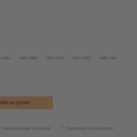
0-1964
1965-1969
1970-1974
1975-1979
1980-1984
uter au panier
Recommander le produit
Questions sur le produit