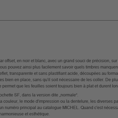
offset, en noir et blanc, avec un grand souci de précision, sur 
ous pouvez ainsi plus facilement savoir quels timbres manquent
-reflet, transparente et sans plastifiant acide, découpées au form
 bien en place, sans qu'il soit nécessaire de les coller. De plu
 permet que les feuilles soient toujours bien à plat et durent lo
hette SF, dans la version dite „normale“.
a couleur, le mode d'impression ou la dentelure, les diverses pa
t un numéro principal au catalogue MICHEL. Quand c'est nécessa
 harmonieuse et esthétique.