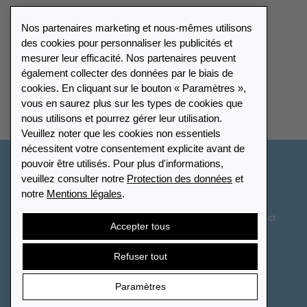
Catalogue
Nos partenaires marketing et nous-mêmes utilisons
Portail des revendeurs
des cookies pour personnaliser les publicités et
mesurer leur efficacité. Nos partenaires peuvent
également collecter des données par le biais de
Répertoire des revendeurs
cookies. En cliquant sur le bouton « Paramètres »,
vous en saurez plus sur les types de cookies que
Trouver Leuchtturm
nous utilisons et pourrez gérer leur utilisation.
Veuillez noter que les cookies non essentiels
nécessitent votre consentement explicite avant de
pouvoir être utilisés. Pour plus d'informations,
France
veuillez consulter notre
Protection des données
et
notre
Mentions légales
.
Paramètres des cookies
Protection des données
Déclaration d’accessibilité
Plan du site
CGV
Contact
Accepter tous
Droit de rétractation
Résilier le contrat
Refuser tout
Paramètres
© 2026 LEUCHTTURM. Tous droits réservés.