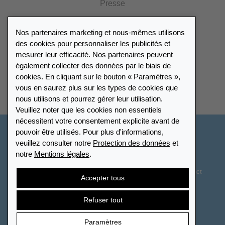
Presse
Catalogue
Nos partenaires marketing et nous-mêmes utilisons
Portail des revendeurs
des cookies pour personnaliser les publicités et
mesurer leur efficacité. Nos partenaires peuvent
également collecter des données par le biais de
Répertoire des revendeurs
cookies. En cliquant sur le bouton « Paramètres »,
vous en saurez plus sur les types de cookies que
Trouver Leuchtturm
nous utilisons et pourrez gérer leur utilisation.
Veuillez noter que les cookies non essentiels
nécessitent votre consentement explicite avant de
pouvoir être utilisés. Pour plus d'informations,
France
veuillez consulter notre
Protection des données
et
notre
Mentions légales
.
Paramètres des cookies
Protection des données
Déclaration d’accessibilité
Plan du site
CGV
Contact
Accepter tous
Droit de rétractation
Résilier le contrat
Refuser tout
Paramètres
© 2026 LEUCHTTURM. Tous droits réservés.