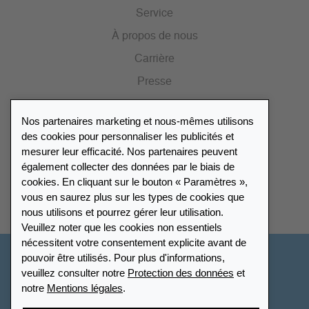
Service
À propos de nous
Carrière
Presse
Catalogue
Nos partenaires marketing et nous-mêmes utilisons
Portail des revendeurs
des cookies pour personnaliser les publicités et
mesurer leur efficacité. Nos partenaires peuvent
également collecter des données par le biais de
Répertoire des revendeurs
cookies. En cliquant sur le bouton « Paramètres »,
vous en saurez plus sur les types de cookies que
Trouver Leuchtturm
nous utilisons et pourrez gérer leur utilisation.
Veuillez noter que les cookies non essentiels
nécessitent votre consentement explicite avant de
pouvoir être utilisés. Pour plus d'informations,
France
veuillez consulter notre
Protection des données
et
notre
Mentions légales
.
Paramètres des cookies
Protection des données