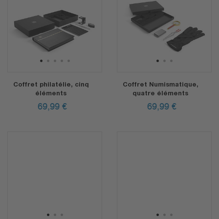
1
2
3
4
5
1
2
3
Coffret philatélie, cinq
Coffret Numismatique,
éléments
quatre éléments
69,99
€
69,99
€
1
2
3
1
2
3