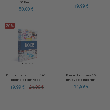
50 Euro
19,99
€
50,00
€
20%
1
2
3
4
Concert album pour 148
Pincette Luxus 15
billets et entrées
cm,avec étuidroit
14,99
€
19,99
€
24,99 €