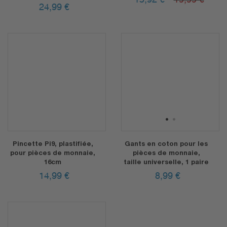
15,92
€
19,99 €
24,99
€
1
2
Pincette Pi9, plastifiée,
Gants en coton pour les
pour pièces de monnaie,
pièces de monnaie,
16cm
taille universelle, 1 paire
14,99
€
8,99
€