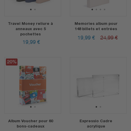
1
2
1
2
3
4
Travel Money reliure à
Memories album pour
anneaux avec 5
148 billets et entrées
pochettes
19,99
€
24,99 €
19,99
€
20%
20%
1
2
1
2
Album Voucher pour 60
Expressio Cadre
bons-cadeaux
acrylique