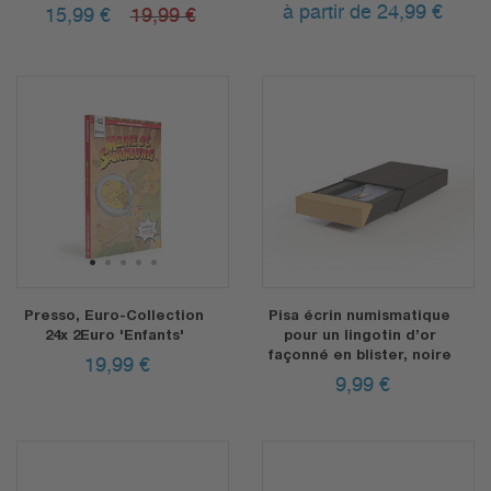
à partir de 24,99
€
15,99
€
19,99 €
1
2
3
4
5
Presso, Euro-Collection
Pisa écrin numismatique
24x 2Euro 'Enfants'
pour un lingotin d’or
façonné en blister, noire
19,99
€
9,99
€