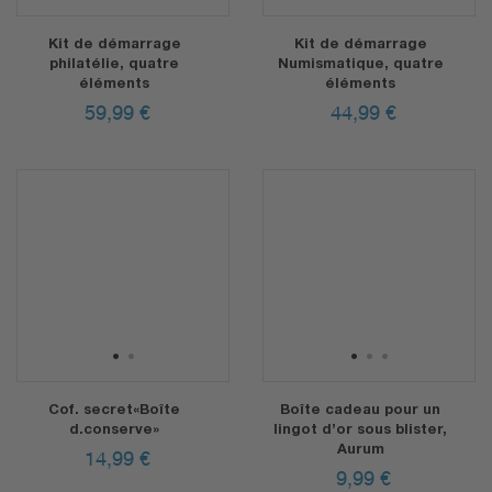
Kit de démarrage
Kit de démarrage
philatélie, quatre
Numismatique, quatre
éléments
éléments
59,99
€
44,99
€
1
2
1
2
3
Cof. secret«Boîte
Boîte cadeau pour un
d.conserve»
lingot d’or sous blister,
Aurum
14,99
€
9,99
€