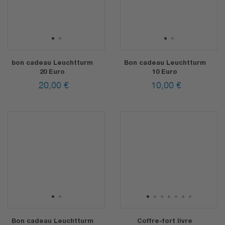
1
2
1
2
bon cadeau Leuchtturm
Bon cadeau Leuchtturm
20 Euro
10 Euro
20,00
€
10,00
€
1
2
1
2
3
4
5
6
7
Bon cadeau Leuchtturm
Coffre-fort livre