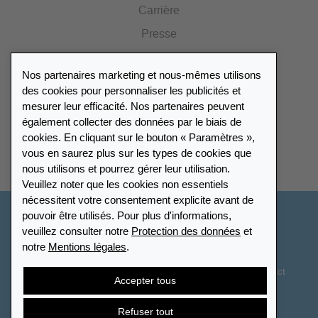
Carrière
Presse
Catalogue
Nos partenaires marketing et nous-mêmes utilisons
Portail des revendeurs
des cookies pour personnaliser les publicités et
mesurer leur efficacité. Nos partenaires peuvent
également collecter des données par le biais de
Répertoire des revendeurs
cookies. En cliquant sur le bouton « Paramètres »,
vous en saurez plus sur les types de cookies que
Trouver Leuchtturm
nous utilisons et pourrez gérer leur utilisation.
Veuillez noter que les cookies non essentiels
nécessitent votre consentement explicite avant de
pouvoir être utilisés. Pour plus d'informations,
France
veuillez consulter notre
Protection des données
et
notre
Mentions légales
.
Paramètres des cookies
Protection des données
Déclaration d’accessibilité
Plan du site
CGV
Contact
Accepter tous
Droit de rétractation
Résilier le contrat
Refuser tout