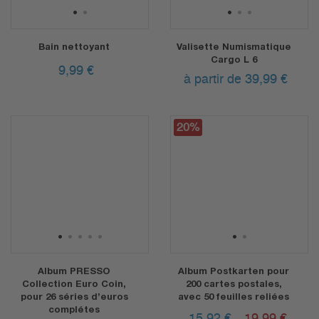
1
2
1
2
3
Bain nettoyant
Valisette Numismatique
Cargo L 6
9,99
€
à partir de 39,99
€
20%
1
2
3
4
5
1
2
Album PRESSO
Album Postkarten pour
Collection Euro Coin,
200 cartes postales,
pour 26 séries d’euros
avec 50 feuilles reliées
complétes